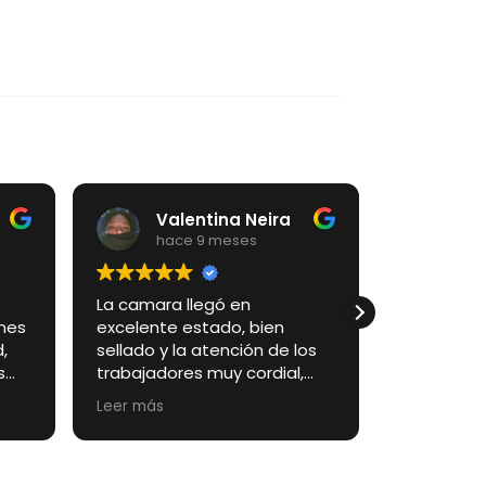
Valentina Neira
Jean Carlos Mejía Gonzalerubio
hace 9 meses
hace 9 meses
ara llegó en
Muy satisfecho con el
nte estado, bien
producto, cumplidos.
 y la atención de los
Recomendado
adores muy cordial,
tisfecha con el
ás
o y el producto.