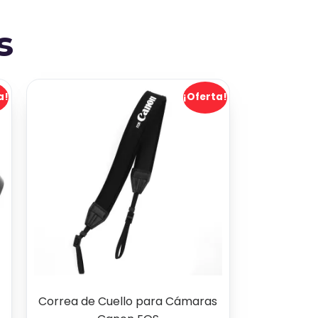
s
a!
¡Oferta!
Correa de Cuello para Cámaras