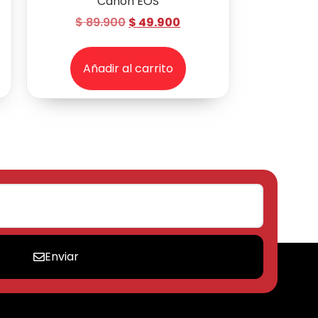
Canon EOS
$
89.900
$
49.900
Añadir al carrito
Enviar