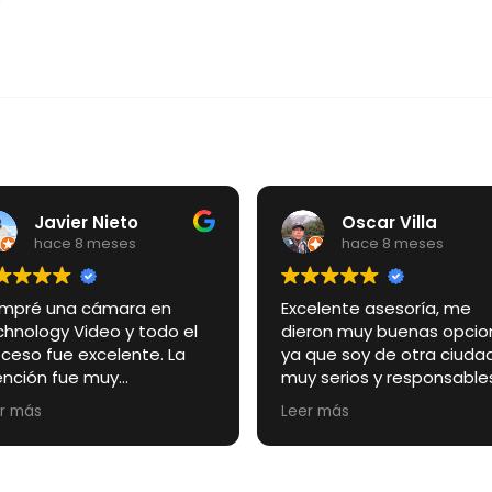
Oscar Villa
hace 8 meses
en
Excelente asesoría, me
La cam
odo el
dieron muy buenas opciones
excele
. La
ya que soy de otra ciudad,
sellado
muy serios y responsables
trabaj
on justo
con todo lo que uno
muy sa
Leer más
Leer m
egó en
necesita, SUPER
servici
a fecha
RECOMENDADOS
de