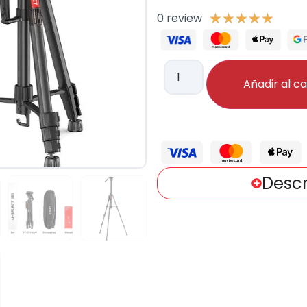
0 review
★
★
★
★
★
Añadir al ca
Descr