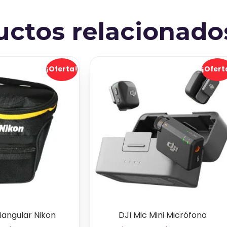
ntra
uctos relacionado
 y
%.
¡Oferta!
¡Ofert
iangular Nikon
DJI Mic Mini Micrófono