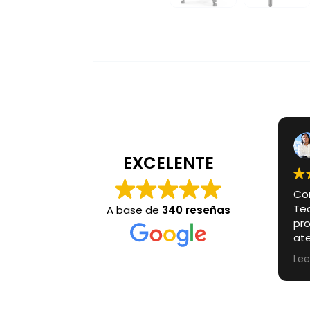
Javier Nieto
hace 8 meses
EXCELENTE
Compré una cámara 
Technology Video y t
A base de
340 reseñas
proceso fue excelente
atención fue muy
profesional, entregar
Leer más
lo que ofrecieron y ll
perfecto estado en l
indicada. Además, pu