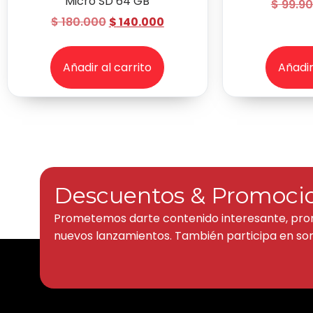
Micro SD 64 GB
$
99.9
$
180.000
$
140.000
Añadir al carrito
Añadir
Descuentos & Promoci
Prometemos darte contenido interesante, pro
nuevos lanzamientos. También participa en sor