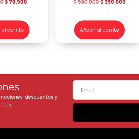
00
$
79.900
$
590.000
$
350.000
 al carrito
Añadir al carrito
ones
mociones, descuentos y
teos.