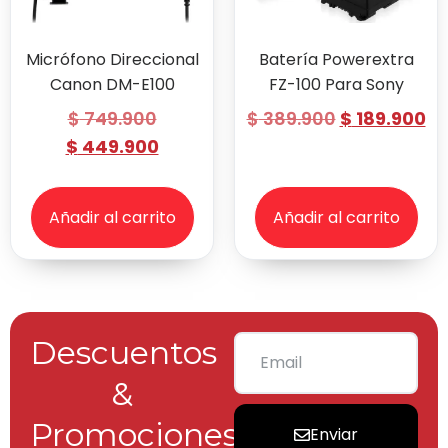
Micrófono Direccional
Batería Powerextra
Canon DM-E100
FZ-100 Para Sony
$
749.900
$
389.900
$
189.900
$
449.900
Añadir al carrito
Añadir al carrito
Descuentos
&
Promociones
Enviar