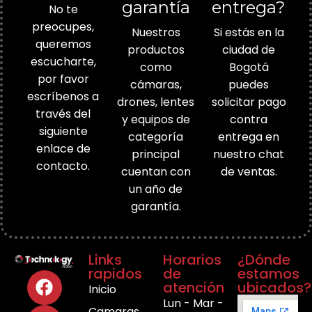
garantía
entrega?
No te
preocupes,
Nuestros
Si estás en la
queremos
productos
ciudad de
escucharte,
como
Bogotá
por favor
cámaras,
puedes
escríbenos a
drones, lentes
solicitar pago
través del
y equipos de
contra
siguiente
categoría
entrega en
enlace de
principal
nuestro chat
contacto.
cuentan con
de ventas.
un año de
garantía.
Links
Horarios
¿Dónde
rapidos
de
estamos
atención
ubicados?
Inicio
Lun - Mar -
Camaras