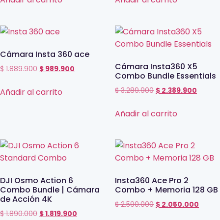
Cámara Insta 360 ace
Cámara Insta360 X5
$
1.889.900
$
989.900
Combo Bundle Essentials
$
3.289.900
$
2.389.900
Añadir al carrito
Añadir al carrito
DJI Osmo Action 6
Insta360 Ace Pro 2
Combo Bundle | Cámara
Combo + Memoria 128 GB
de Acción 4K
$
2.590.000
$
2.050.000
$
1.890.000
$
1.819.900