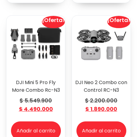
¡Oferta!
¡Oferta!
DJI Mini 5 Pro Fly
DJI Neo 2 Combo con
More Combo Rc-N3
Control RC-N3
$
5.549.900
$
2.200.000
$
4.490.000
$
1.890.000
Añadir al carrito
Añadir al carrito