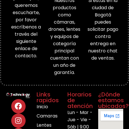
Nuestros
Si estás en la
queremos
productos
ciudad de
escucharte,
como
Bogotá
por favor
cámaras,
puedes
escríbenos a
drones, lentes
solicitar pago
través del
y equipos de
contra
siguiente
categoría
entrega en
enlace de
principal
nuestro chat
contacto.
cuentan con
de ventas.
un año de
garantía.
Links
Horarios
¿Dónde
rapidos
de
estamos
atención
ubicados?
Inicio
Lun - Mar -
Camaras
Jue - Vie -
Lentes
Sáb | 9:00