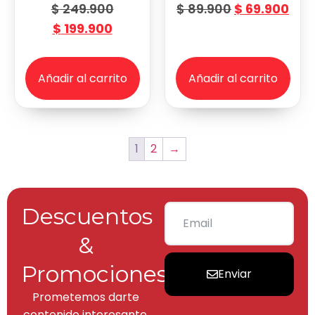
$
249.900
$
89.900
$
69.900
$
199.900
Añadir al carrito
Añadir al carrito
1
2
→
Descuentos
&
Promociones
Enviar
Prometemos darte
contenido interesante,