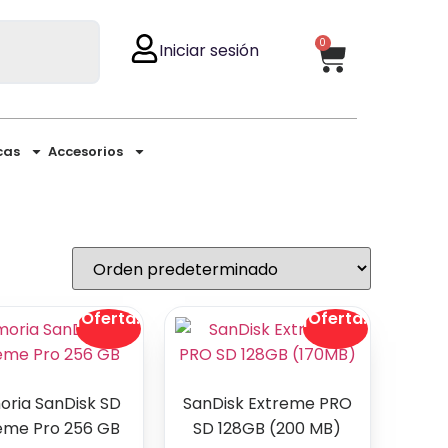
0
Iniciar sesión
cas
Accesorios
¡Oferta!
¡Oferta!
ria SanDisk SD
SanDisk Extreme PRO
eme Pro 256 GB
SD 128GB (200 MB)