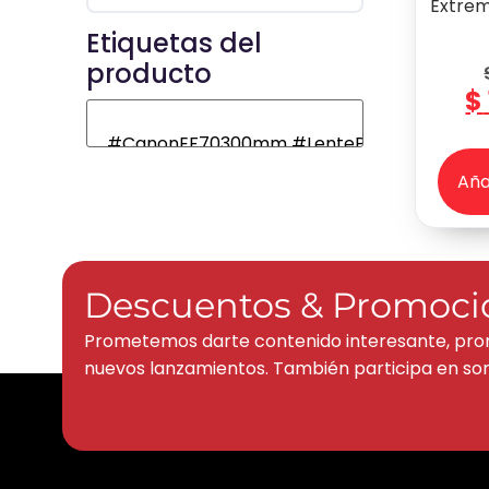
Extrem
Etiquetas del
producto
$
Aña
Descuentos & Promoci
Prometemos darte contenido interesante, pro
nuevos lanzamientos. También participa en sor