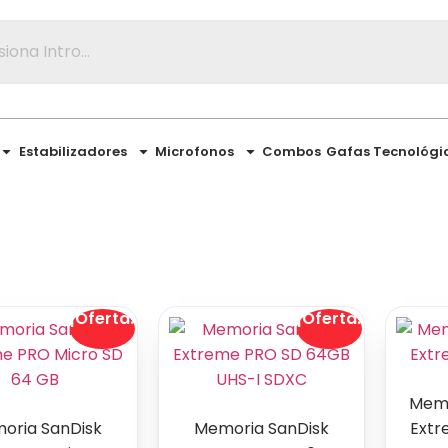
Estabilizadores
Microfonos
Combos
Gafas Tecnológi
¡Oferta!
¡Oferta!
Memo
oria SanDisk
Memoria SanDisk
Extr