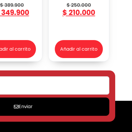
$
389.900
$
250.000
349.900
$
210.000
dir al carrito
Añadir al carrito
Enviar