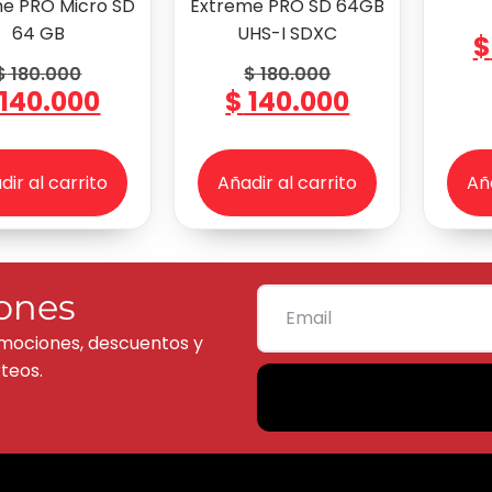
e PRO Micro SD
Extreme PRO SD 64GB
64 GB
UHS-I SDXC
$
$
180.000
$
180.000
140.000
$
140.000
dir al carrito
Añadir al carrito
Aña
ones
mociones, descuentos y
teos.