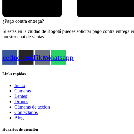
¿Pago contra entrega?
Si estás en la ciudad de Bogotá puedes solicitar pago contra entrega e
nuestro chat de ventas.
acebook
Instagram
Tiktok
Whatsapp
Links rapidos
Inicio
Camaras
Lentes
Drones
Cámaras de accion
Contáctanos
Blog
Horarios de atención