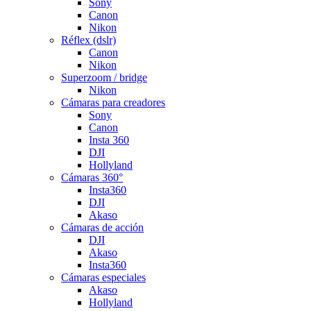
Sony
Canon
Nikon
Réflex (dslr)
Canon
Nikon
Superzoom / bridge
Nikon
Cámaras para creadores
Sony
Canon
Insta 360
DJI
Hollyland
Cámaras 360°
Insta360
DJI
Akaso
Cámaras de acción
DJI
Akaso
Insta360
Cámaras especiales
Akaso
Hollyland