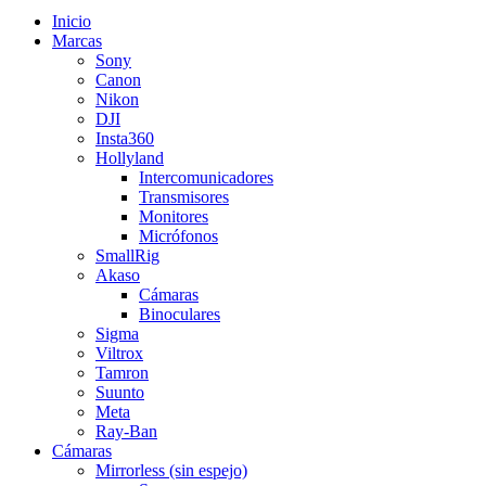
Inicio
Marcas
Sony
Canon
Nikon
DJI
Insta360
Hollyland
Intercomunicadores
Transmisores
Monitores
Micrófonos
SmallRig
Akaso
Cámaras
Binoculares
Sigma
Viltrox
Tamron
Suunto
Meta
Ray-Ban
Cámaras
Mirrorless (sin espejo)