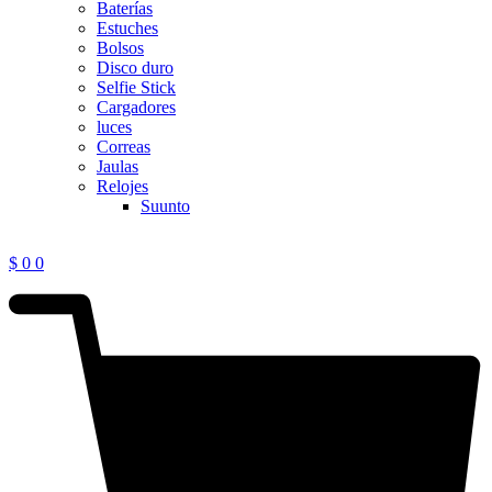
Baterías
Estuches
Bolsos
Disco duro
Selfie Stick
Cargadores
luces
Correas
Jaulas
Relojes
Suunto
$
0
0