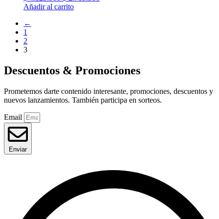
precio
precio
Añadir al carrito
original
actual
←
era:
es:
1
$ 4.129.900.
$ 2.789.900.
2
3
Descuentos & Promociones
Prometemos darte contenido interesante, promociones, descuentos y
nuevos lanzamientos. También participa en sorteos.
Email
Enviar