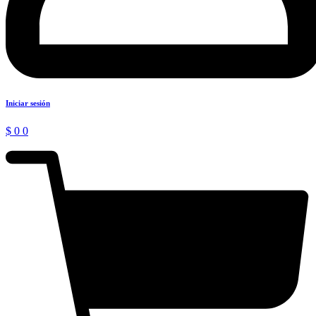
Iniciar sesión
$
0
0