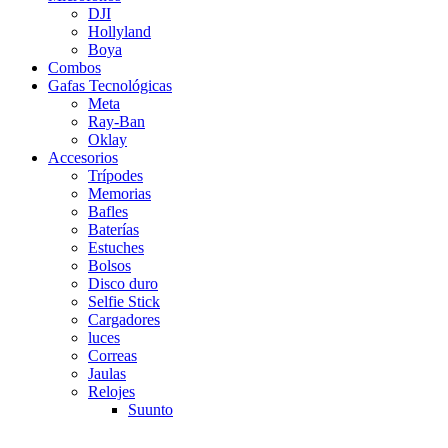
DJI
Hollyland
Boya
Combos
Gafas Tecnológicas
Meta
Ray-Ban
Oklay
Accesorios
Trípodes
Memorias
Bafles
Baterías
Estuches
Bolsos
Disco duro
Selfie Stick
Cargadores
luces
Correas
Jaulas
Relojes
Suunto