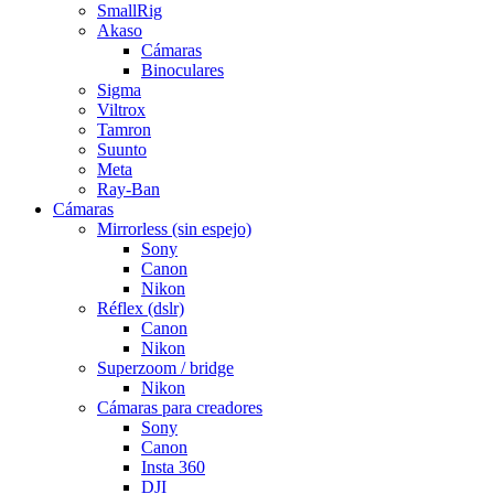
SmallRig
Akaso
Cámaras
Binoculares
Sigma
Viltrox
Tamron
Suunto
Meta
Ray-Ban
Cámaras
Mirrorless (sin espejo)
Sony
Canon
Nikon
Réflex (dslr)
Canon
Nikon
Superzoom / bridge
Nikon
Cámaras para creadores
Sony
Canon
Insta 360
DJI