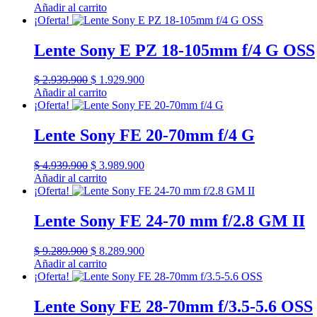
precio
precio
Añadir al carrito
original
actual
¡Oferta!
era:
es:
$ 1.249.900.
$ 549.900.
Lente Sony E PZ 18-105mm f/4 G OSS
El
El
$
2.939.900
$
1.929.900
precio
precio
Añadir al carrito
original
actual
¡Oferta!
era:
es:
$ 2.939.900.
$ 1.929.900.
Lente Sony FE 20-70mm f/4 G
El
El
$
4.939.900
$
3.989.900
precio
precio
Añadir al carrito
original
actual
¡Oferta!
era:
es:
$ 4.939.900.
$ 3.989.900.
Lente Sony FE 24-70 mm f/2.8 GM II
El
El
$
9.289.900
$
8.289.900
precio
precio
Añadir al carrito
original
actual
¡Oferta!
era:
es:
$ 9.289.900.
$ 8.289.900.
Lente Sony FE 28-70mm f/3.5-5.6 OSS