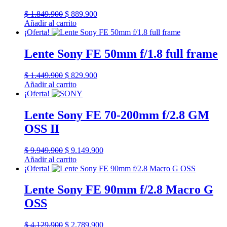
El
El
$
1.849.900
$
889.900
precio
precio
Añadir al carrito
original
actual
¡Oferta!
era:
es:
$ 1.849.900.
$ 889.900.
Lente Sony FE 50mm f/1.8 full frame
El
El
$
1.449.900
$
829.900
precio
precio
Añadir al carrito
original
actual
¡Oferta!
era:
es:
$ 1.449.900.
$ 829.900.
Lente Sony FE 70-200mm f/2.8 GM
OSS II
El
El
$
9.949.900
$
9.149.900
precio
precio
Añadir al carrito
original
actual
¡Oferta!
era:
es:
$ 9.949.900.
$ 9.149.900.
Lente Sony FE 90mm f/2.8 Macro G
OSS
El
El
$
4.129.900
$
2.789.900