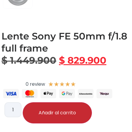
Lente Sony FE 50mm f/1.8
full frame
$
1.449.900
$
829.900
0 review
★
★
★
★
★
Añadir al carrito