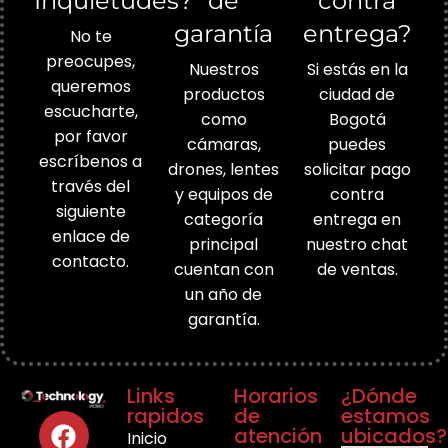
Inquietudes?
de
contra
garantía
entrega?
No te
preocupes,
Nuestros
Si estás en la
queremos
productos
ciudad de
escucharte,
como
Bogotá
por favor
cámaras,
puedes
escríbenos a
drones, lentes
solicitar pago
través del
y equipos de
contra
siguiente
categoría
entrega en
enlace de
principal
nuestro chat
contacto.
cuentan con
de ventas.
un año de
garantía.
Links
Horarios
¿Dónde
rapidos
de
estamos
atención
ubicados?
Inicio