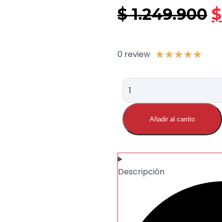
$
1.249.900
$
0 review
★
★
★
★
★
Añadir al carrito
Descripción