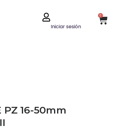
0
Iniciar sesión
E PZ 16-50mm
II