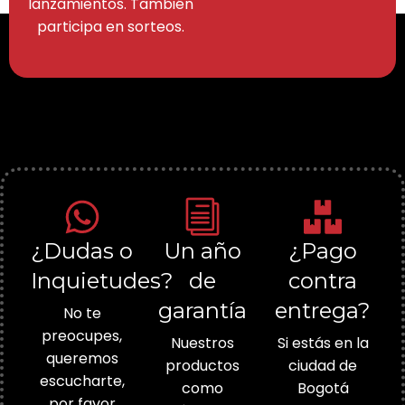
lanzamientos. También
participa en sorteos.
¿Dudas o
Un año
¿Pago
Inquietudes?
de
contra
garantía
entrega?
No te
preocupes,
Nuestros
Si estás en la
queremos
productos
ciudad de
escucharte,
como
Bogotá
por favor