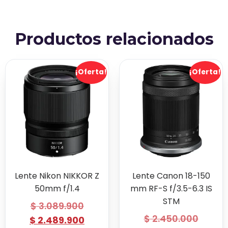
Productos relacionados
¡Oferta!
¡Oferta!
Lente Nikon NIKKOR Z
Lente Canon 18-150
50mm f/1.4
mm RF-S f/3.5-6.3 IS
STM
$
3.089.900
$
2.450.000
$
2.489.900