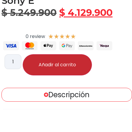
Sony E
$
5.249.900
$
4.129.900
0 review
★
★
★
★
★
Añadir al carrito
Descripción