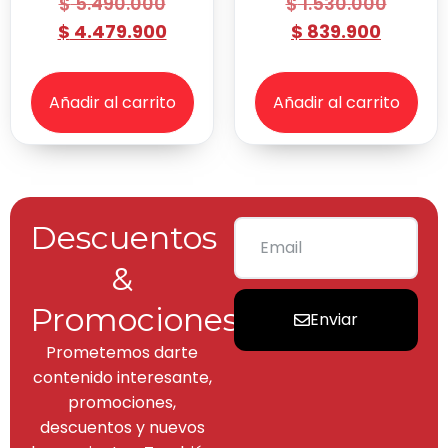
$
5.490.000
$
1.530.000
$
4.479.900
$
839.900
Añadir al carrito
Añadir al carrito
Descuentos
&
Promociones
Enviar
Prometemos darte
contenido interesante,
promociones,
descuentos y nuevos