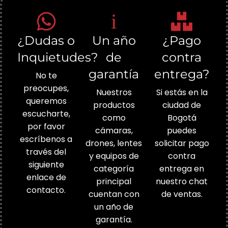
¿Dudas o
Un año
¿Pago
Inquietudes?
de
contra
garantía
entrega?
No te
preocupes,
Nuestros
Si estás en la
queremos
productos
ciudad de
escucharte,
como
Bogotá
por favor
cámaras,
puedes
escríbenos a
drones, lentes
solicitar pago
través del
y equipos de
contra
siguiente
categoría
entrega en
enlace de
principal
nuestro chat
contacto.
cuentan con
de ventas.
un año de
garantía.