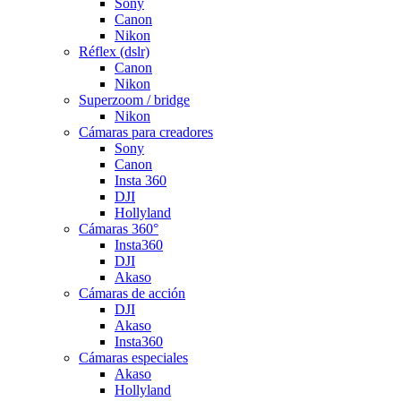
Sony
Canon
Nikon
Réflex (dslr)
Canon
Nikon
Superzoom / bridge
Nikon
Cámaras para creadores
Sony
Canon
Insta 360
DJI
Hollyland
Cámaras 360°
Insta360
DJI
Akaso
Cámaras de acción
DJI
Akaso
Insta360
Cámaras especiales
Akaso
Hollyland