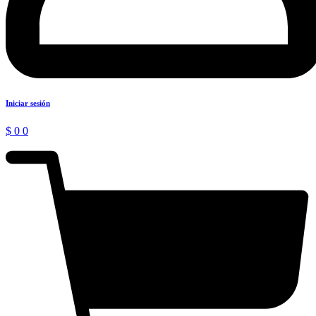
Iniciar sesión
$
0
0