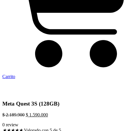
Carrito
Meta Quest 3S (128GB)
El
El
$
2.189.900
$
1.590.000
precio
precio
0 review
original
actual
★
★
★
★
★
Valorado con 5 de 5
era:
es: