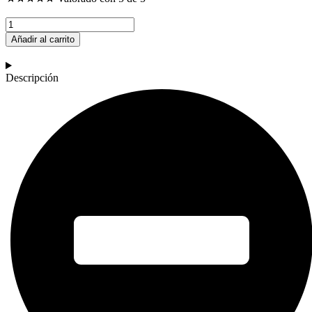
$ 2.189.900.
$ 1.590.000.
Meta
Quest
Añadir al carrito
3S
(128GB)
cantidad
Descripción