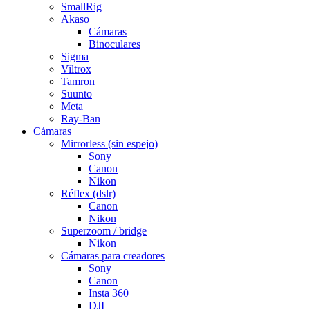
SmallRig
Akaso
Cámaras
Binoculares
Sigma
Viltrox
Tamron
Suunto
Meta
Ray-Ban
Cámaras
Mirrorless (sin espejo)
Sony
Canon
Nikon
Réflex (dslr)
Canon
Nikon
Superzoom / bridge
Nikon
Cámaras para creadores
Sony
Canon
Insta 360
DJI