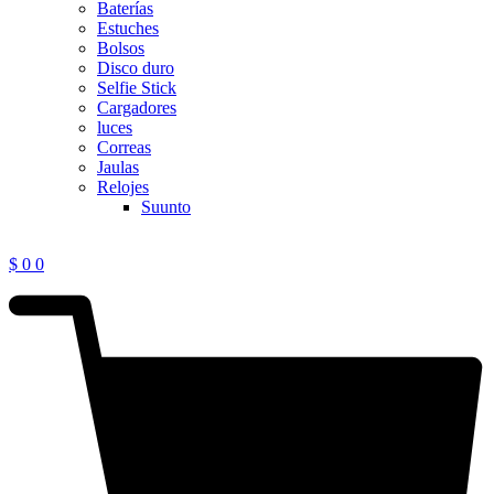
Baterías
Estuches
Bolsos
Disco duro
Selfie Stick
Cargadores
luces
Correas
Jaulas
Relojes
Suunto
$
0
0