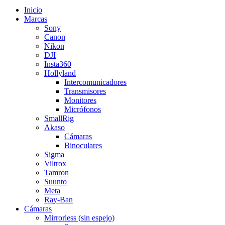
Inicio
Marcas
Sony
Canon
Nikon
DJI
Insta360
Hollyland
Intercomunicadores
Transmisores
Monitores
Micrófonos
SmallRig
Akaso
Cámaras
Binoculares
Sigma
Viltrox
Tamron
Suunto
Meta
Ray-Ban
Cámaras
Mirrorless (sin espejo)