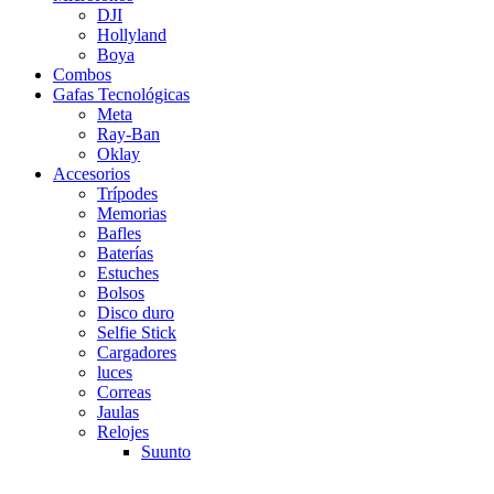
DJI
Hollyland
Boya
Combos
Gafas Tecnológicas
Meta
Ray-Ban
Oklay
Accesorios
Trípodes
Memorias
Bafles
Baterías
Estuches
Bolsos
Disco duro
Selfie Stick
Cargadores
luces
Correas
Jaulas
Relojes
Suunto