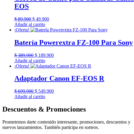
EOS
El
El
$
89.900
$
49.900
precio
precio
Añadir al carrito
original
actual
¡Oferta!
era:
es:
$ 89.900.
$ 49.900.
Batería Powerextra FZ-100 Para Sony
El
El
$
389.900
$
189.900
precio
precio
Añadir al carrito
original
actual
¡Oferta!
era:
es:
$ 389.900.
$ 189.900.
Adaptador Canon EF-EOS R
El
El
$
699.900
$
549.900
precio
precio
Añadir al carrito
original
actual
era:
es:
Descuentos & Promociones
$ 699.900.
$ 549.900.
Prometemos darte contenido interesante, promociones, descuentos y
nuevos lanzamientos. También participa en sorteos.