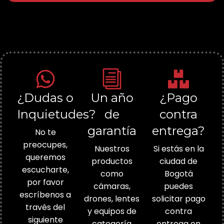
¿Dudas o
Un año
¿Pago
Inquietudes?
de
contra
garantía
entrega?
No te
preocupes,
Nuestros
Si estás en la
queremos
productos
ciudad de
escucharte,
como
Bogotá
por favor
cámaras,
puedes
escríbenos a
drones, lentes
solicitar pago
través del
y equipos de
contra
siguiente
categoría
entrega en