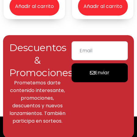
Añadir al carrito
Añadir al carrito
Descuentos
&
Promociones
Enviar
Prometemos darte
contenido interesante,
promociones,
descuentos y nuevos
lanzamientos. También
participa en sorteos.