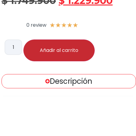
$
1.749.900
$
1.229.900
0 review
★
★
★
★
★
Añadir al carrito
Descripción