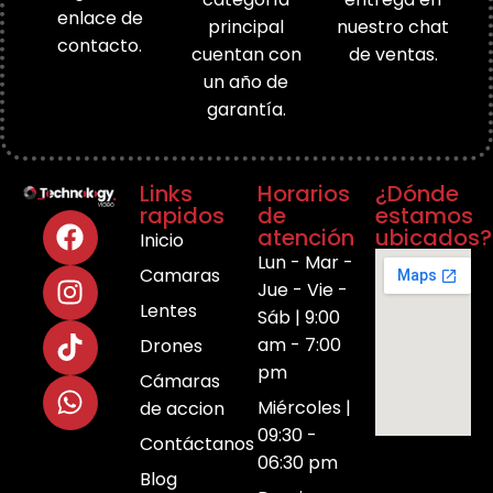
enlace de
principal
nuestro chat
contacto.
cuentan con
de ventas.
un año de
garantía.
Links
Horarios
¿Dónde
rapidos
de
estamos
atención
ubicados?
Inicio
Lun - Mar -
Camaras
Jue - Vie -
Lentes
Sáb | 9:00
am - 7:00
Drones
pm
Cámaras
Miércoles |
de accion
09:30 -
Contáctanos
06:30 pm
Blog