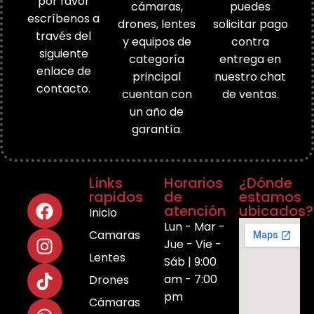
por favor
cámaras,
puedes
escríbenos a
drones, lentes
solicitar pago
través del
y equipos de
contra
siguiente
categoría
entrega en
enlace de
principal
nuestro chat
contacto.
cuentan con
de ventas.
un año de
garantía.
Links
Horarios
¿Dónde
rapidos
de
estamos
atención
ubicados?
Inicio
Lun - Mar -
Camaras
Jue - Vie -
Lentes
Sáb | 9:00
am - 7:00
Drones
pm
Cámaras