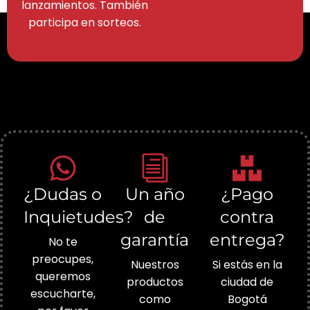
lanzamientos. También
participa en sorteos.
¿Dudas o
Un año
¿Pago
Inquietudes?
de
contra
garantía
entrega?
No te
preocupes,
Nuestros
Si estás en la
queremos
productos
ciudad de
escucharte,
como
Bogotá