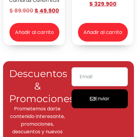
Cámaras Canon EOS
$
329.900
$
89.900
$
49.900
Añadir al carrito
Añadir al carrito
Descuentos
&
Promociones
Enviar
Prometemos darte
contenido interesante,
promociones,
descuentos y nuevos