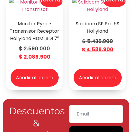
Monitor Pyro 7
Solidcom SE Pro 6S
Transmisor Receptor
Hollyland
Hollyland HDMI SDI 7″
$
5.439.900
$
2.590.000
$
4.539.900
$
2.089.900
Añadir al carrito
Añadir al carrito
Descuentos
&