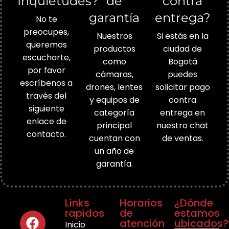
Inquietudes?
de
contra
garantía
entrega?
No te
preocupes,
Nuestros
Si estás en la
queremos
productos
ciudad de
escucharte,
como
Bogotá
por favor
cámaras,
puedes
escríbenos a
drones, lentes
solicitar pago
través del
y equipos de
contra
siguiente
categoría
entrega en
enlace de
principal
nuestro chat
contacto.
cuentan con
de ventas.
un año de
garantía.
Links
Horarios
¿Dónde
rapidos
de
estamos
atención
ubicados?
Inicio