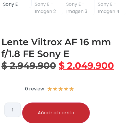
Lente Viltrox AF 16 mm
f/1.8 FE Sony E
$
2.949.900
$
2.049.900
0 review
★
★
★
★
★
Añadir al carrito