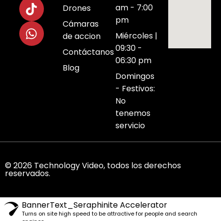
am - 7:00
Drones
pm
Cámaras
Miércoles |
de accion
09:30 -
Contáctanos
06:30 pm
Blog
Domingos
- Festivos:
No
tenemos
servicio
© 2026 Technology Video, todos los derechos
reservados.
BannerText_Seraphinite Accelerator
Turns on site high speed to be attractive for people and search