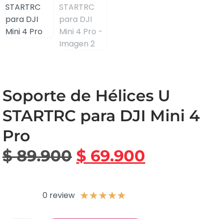
Soporte de Hélices U
STARTRC para DJI Mini 4
Pro
$
89.900
$
69.900
0 review
★
★
★
★
★