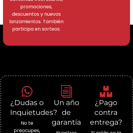
promociones,
descuentos y nuevos
lanzamientos. También
participa en sorteos.
¿Dudas o
Un año
¿Pago
Inquietudes?
de
contra
garantía
entrega?
No te
preocupes,
Nuestros
Si estás en la