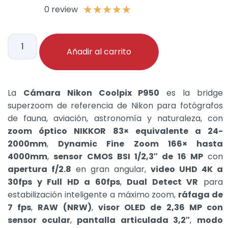
0 review
★
★
★
★
★
Añadir al carrito
La
Cámara Nikon Coolpix P950
es la bridge
superzoom de referencia de Nikon para fotógrafos
de fauna, aviación, astronomía y naturaleza, con
zoom óptico NIKKOR 83× equivalente a 24-
2000mm
,
Dynamic Fine Zoom 166× hasta
4000mm
,
sensor CMOS BSI 1/2,3″ de 16 MP
con
apertura f/2.8
en gran angular,
video UHD 4K a
30fps y Full HD a 60fps
,
Dual Detect VR
para
estabilización inteligente a máximo zoom,
ráfaga de
7 fps
,
RAW (NRW)
,
visor OLED de 2,36 MP con
sensor ocular
,
pantalla articulada 3,2″
,
modo