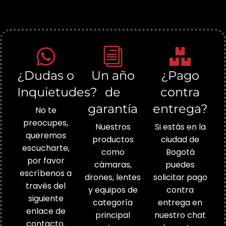
¿Dudas o
Un año
¿Pago
Inquietudes?
de
contra
garantía
entrega?
No te
preocupes,
Nuestros
Si estás en la
queremos
productos
ciudad de
escucharte,
como
Bogotá
por favor
cámaras,
puedes
escríbenos a
drones, lentes
solicitar pago
través del
y equipos de
contra
siguiente
categoría
entrega en
enlace de
principal
nuestro chat
contacto.