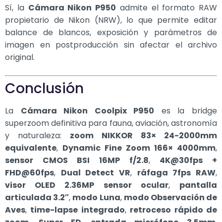
Sí, la
Cámara Nikon P950
admite el formato RAW
propietario de Nikon (NRW), lo que permite editar
balance de blancos, exposición y parámetros de
imagen en postproducción sin afectar el archivo
original.
Conclusión
La
Cámara Nikon Coolpix P950
es la
bridge
superzoom definitiva para fauna,
aviación, astronomía
y naturaleza:
zoom NIKKOR 83× 24-2000mm
equivalente
,
Dynamic Fine Zoom 166× 4000mm
,
sensor CMOS BSI 16MP f/2.8
,
4K@30fps +
FHD@60fps
,
Dual Detect VR
,
ráfaga 7fps RAW
,
visor OLED 2.36MP sensor ocular
,
pantalla
articulada 3.2″
,
modo Luna
,
modo Observación de
Aves
,
time-lapse integrado
,
retroceso rápido de