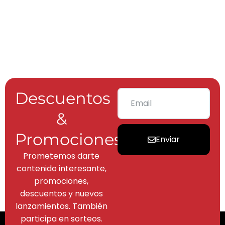
Descuentos
&
Promociones
Enviar
Prometemos darte
contenido interesante,
promociones,
descuentos y nuevos
lanzamientos. También
participa en sorteos.