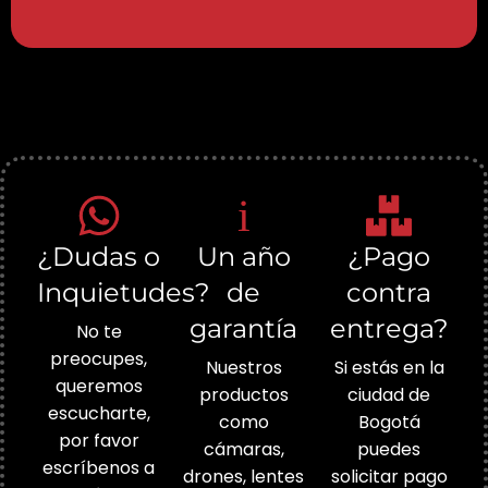
¿Dudas o
Un año
¿Pago
Inquietudes?
de
contra
garantía
entrega?
No te
preocupes,
Nuestros
Si estás en la
queremos
productos
ciudad de
escucharte,
como
Bogotá
por favor
cámaras,
puedes
escríbenos a
drones, lentes
solicitar pago