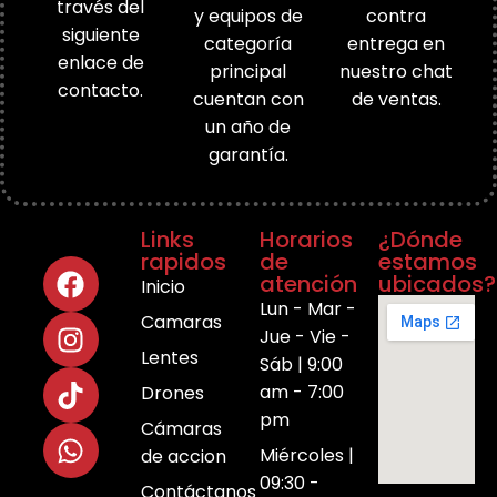
través del
y equipos de
contra
siguiente
categoría
entrega en
enlace de
principal
nuestro chat
contacto.
cuentan con
de ventas.
un año de
garantía.
Links
Horarios
¿Dónde
rapidos
de
estamos
atención
ubicados?
Inicio
Lun - Mar -
Camaras
Jue - Vie -
Lentes
Sáb | 9:00
am - 7:00
Drones
pm
Cámaras
Miércoles |
de accion
09:30 -
Contáctanos