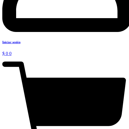
Iniciar sesión
$
0
0