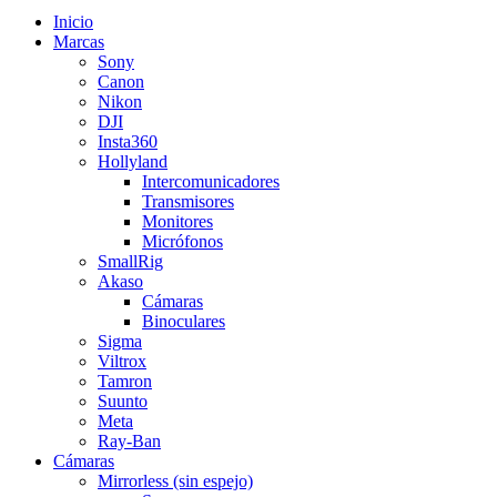
Inicio
Marcas
Sony
Canon
Nikon
DJI
Insta360
Hollyland
Intercomunicadores
Transmisores
Monitores
Micrófonos
SmallRig
Akaso
Cámaras
Binoculares
Sigma
Viltrox
Tamron
Suunto
Meta
Ray-Ban
Cámaras
Mirrorless (sin espejo)