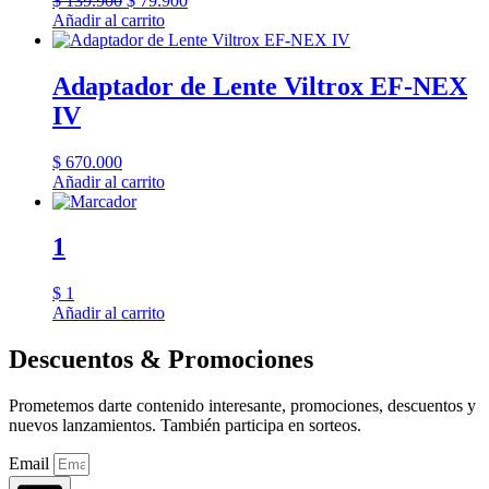
$
139.900
$
79.900
precio
precio
Añadir al carrito
original
actual
era:
es:
$ 139.900.
$ 79.900.
Adaptador de Lente Viltrox EF-NEX
IV
$
670.000
Añadir al carrito
1
$
1
Añadir al carrito
Descuentos & Promociones
Prometemos darte contenido interesante, promociones, descuentos y
nuevos lanzamientos. También participa en sorteos.
Email