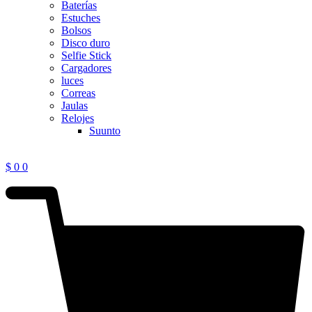
Baterías
Estuches
Bolsos
Disco duro
Selfie Stick
Cargadores
luces
Correas
Jaulas
Relojes
Suunto
$
0
0