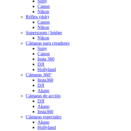
Sony
Canon
Nikon
Réflex (dslr)
Canon
Nikon
Superzoom / bridge
Nikon
Cámaras para creadores
Sony
Canon
Insta 360
DJI
Hollyland
Cámaras 360°
Insta360
DJI
Akaso
Cámaras de acción
DJI
Akaso
Insta360
Cámaras especiales
Akaso
Hollyland