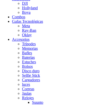
DJI
Hollyland
Boya
Combos
Gafas Tecnológicas
Meta
Ray-Ban
Oklay
Accesorios
Trípodes
Memorias
Bafles
Baterías
Estuches
Bolsos
Disco duro
Selfie Stick
Cargadores
luces
Correas
Jaulas
Relojes
Suunto