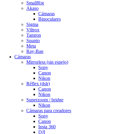
SmallRig
Akaso
Cámaras
Binoculares
Sigma
Viltrox
Tamron
Suunto
Meta
Ray-Ban
Cámaras
Mirrorless (sin espejo)
Sony
Canon
Nikon
Réflex (dslr)
Canon
Nikon
Superzoom / bridge
Nikon
Cámaras para creadores
Sony
Canon
Insta 360
DJI