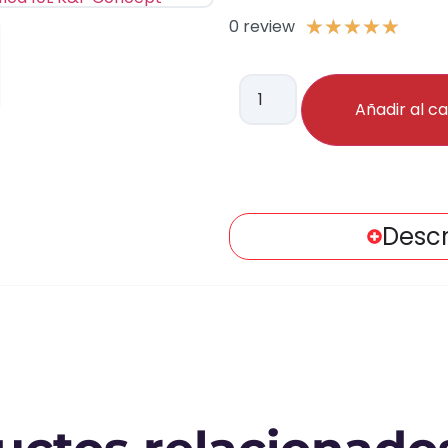
0 review
★
★
★
★
★
Añadir al ca
Descr