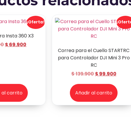
uctos relacionado
¡Oferta!
¡Ofert
ra Insta 360 X3
00
$
69.900
Correa para el Cuello STARTRC
para Controlador DJI Mini 3 Pro
RC
$
139.900
$
99.900
 al carrito
Añadir al carrito