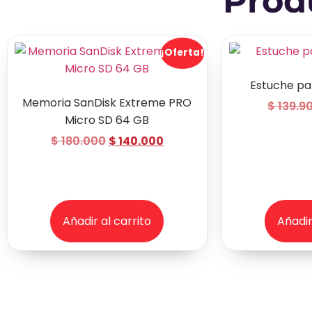
Prod
¡Oferta!
Estuche pa
Memoria SanDisk Extreme PRO
$
139.9
Micro SD 64 GB
$
180.000
$
140.000
Añadir al carrito
Añadir