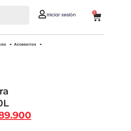
0
Iniciar sesión
cas
Accesorios
ra
0L
89.900