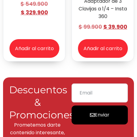
Adaptador de 3
$
549.900
Clavijas a 1/4 – Insta
$
329.900
360
$
99.900
$
39.900
Añadir al carrito
Añadir al carrito
Descuentos
&
Promociones
Enviar
Prometemos darte
contenido interesante,