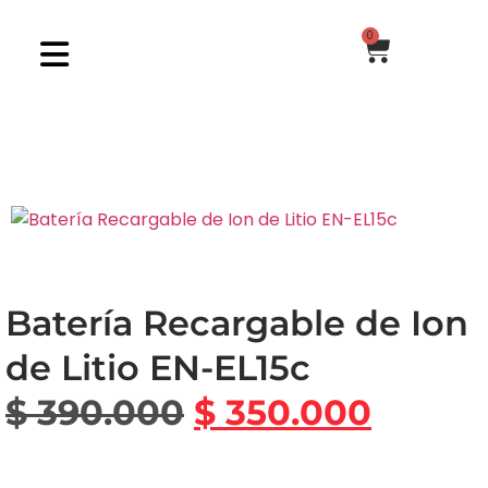
0
Batería Recargable de Ion
de Litio EN-EL15c
$
390.000
$
350.000