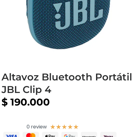
Altavoz Bluetooth Portátil
JBL Clip 4
$
190.000
0 review
★
★
★
★
★