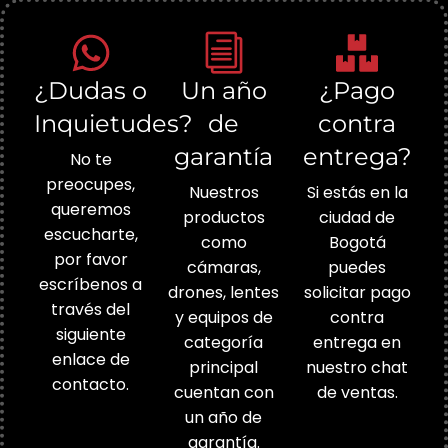
¿Dudas o
Un año
¿Pago
Inquietudes?
de
contra
garantía
entrega?
No te
preocupes,
Nuestros
Si estás en la
queremos
productos
ciudad de
escucharte,
como
Bogotá
por favor
cámaras,
puedes
escríbenos a
drones, lentes
solicitar pago
través del
y equipos de
contra
siguiente
categoría
entrega en
enlace de
principal
nuestro chat
contacto.
cuentan con
de ventas.
un año de
garantía.