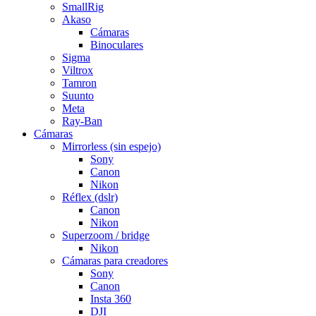
SmallRig
Akaso
Cámaras
Binoculares
Sigma
Viltrox
Tamron
Suunto
Meta
Ray-Ban
Cámaras
Mirrorless (sin espejo)
Sony
Canon
Nikon
Réflex (dslr)
Canon
Nikon
Superzoom / bridge
Nikon
Cámaras para creadores
Sony
Canon
Insta 360
DJI