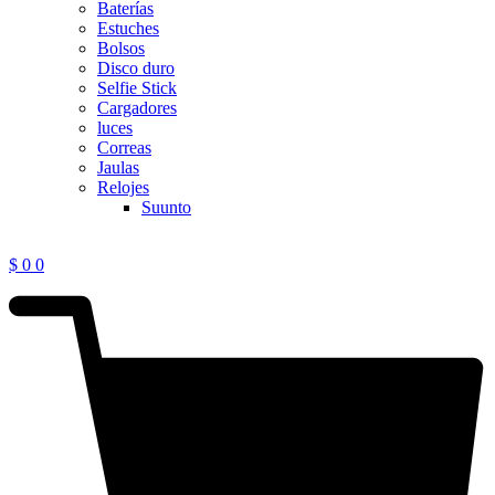
Baterías
Estuches
Bolsos
Disco duro
Selfie Stick
Cargadores
luces
Correas
Jaulas
Relojes
Suunto
$
0
0