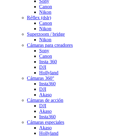
Sony
Canon
Nikon
Réflex (dslr)
Canon
Nikon
Superzoom / bridge
Nikon
Cámaras para creadores
Sony
Canon
Insta 360
DJI
Hollyland
Cámaras 360°
Insta360
DJI
Akaso
Cámaras de acción
DJI
Akaso
Insta360
Cámaras especiales
Akaso
Hollyland