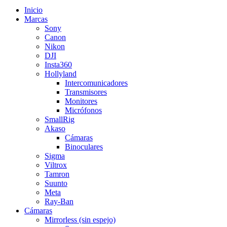
Inicio
Marcas
Sony
Canon
Nikon
DJI
Insta360
Hollyland
Intercomunicadores
Transmisores
Monitores
Micrófonos
SmallRig
Akaso
Cámaras
Binoculares
Sigma
Viltrox
Tamron
Suunto
Meta
Ray-Ban
Cámaras
Mirrorless (sin espejo)