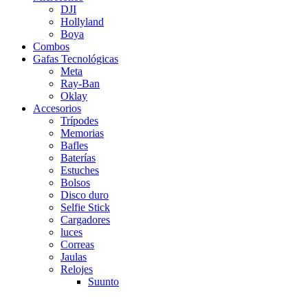
DJI
Hollyland
Boya
Combos
Gafas Tecnológicas
Meta
Ray-Ban
Oklay
Accesorios
Trípodes
Memorias
Bafles
Baterías
Estuches
Bolsos
Disco duro
Selfie Stick
Cargadores
luces
Correas
Jaulas
Relojes
Suunto