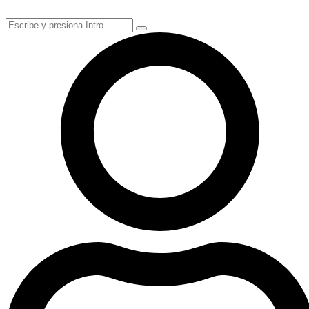
Ir
al
contenido