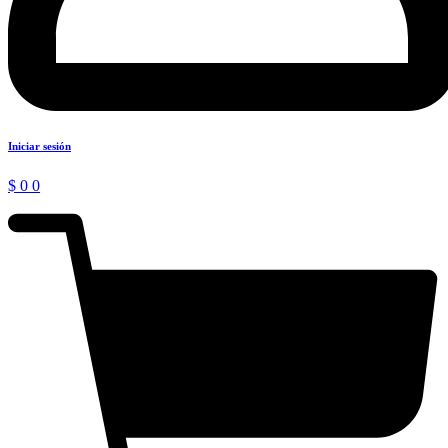
Iniciar sesión
$
0
0