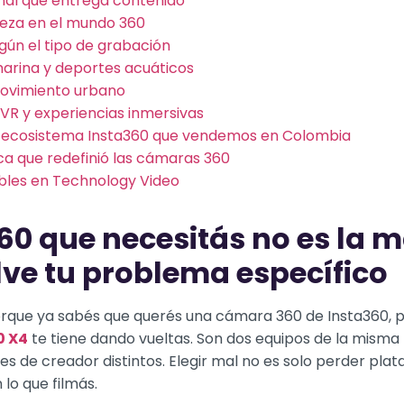
onal que entrega contenido
eza en el mundo 360
gún el tipo de grabación
arina y deportes acuáticos
ovimiento urbano
VR y experiencias inmersivas
l ecosistema Insta360 que vendemos en Colombia
ca que redefinió las cámaras 360
bles en Technology Video
0 que necesitás no es la m
lve tu problema específico
porque ya sabés que querés una cámara 360 de Insta360, p
0 X4
te tiene dando vueltas. Son dos equipos de la misma f
es de creador distintos. Elegir mal no es solo perder pla
lo que filmás.