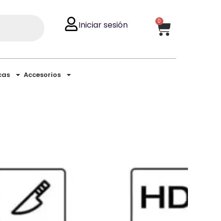
0
Iniciar sesión
cas
Accesorios
l comprar en