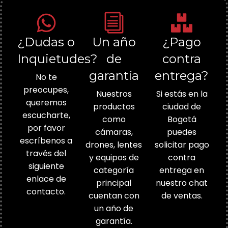
¿Dudas o
Un año
¿Pago
Inquietudes?
de
contra
garantía
entrega?
No te
preocupes,
Nuestros
Si estás en la
queremos
productos
ciudad de
escucharte,
como
Bogotá
por favor
cámaras,
puedes
escríbenos a
drones, lentes
solicitar pago
través del
y equipos de
contra
siguiente
categoría
entrega en
enlace de
principal
nuestro chat
contacto.
cuentan con
de ventas.
un año de
garantía.