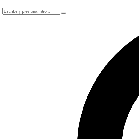
Ir
al
contenido