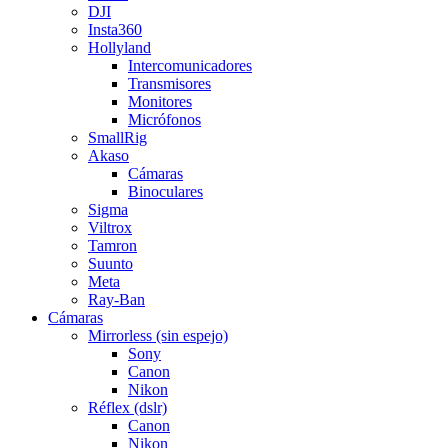
DJI
Insta360
Hollyland
Intercomunicadores
Transmisores
Monitores
Micrófonos
SmallRig
Akaso
Cámaras
Binoculares
Sigma
Viltrox
Tamron
Suunto
Meta
Ray-Ban
Cámaras
Mirrorless (sin espejo)
Sony
Canon
Nikon
Réflex (dslr)
Canon
Nikon