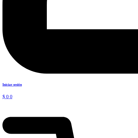
Iniciar sesión
$
0
0