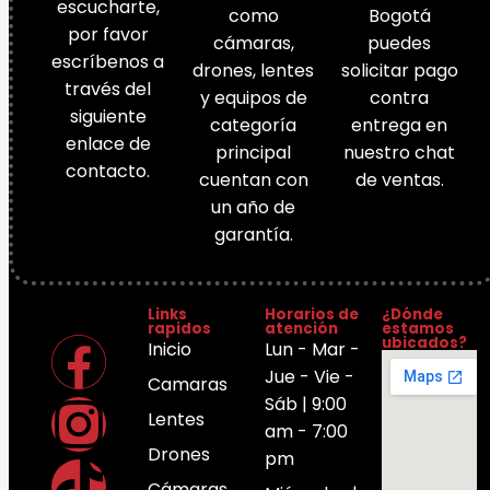
escucharte,
como
Bogotá
por favor
cámaras,
puedes
escríbenos a
drones, lentes
solicitar pago
través del
y equipos de
contra
siguiente
categoría
entrega en
enlace de
principal
nuestro chat
contacto.
cuentan con
de ventas.
un año de
garantía.
Links
Horarios de
¿Dónde
rapidos
atención
estamos
ubicados?
Inicio
Lun - Mar -
Jue - Vie -
Camaras
Sáb | 9:00
Lentes
am - 7:00
Drones
pm
Cámaras