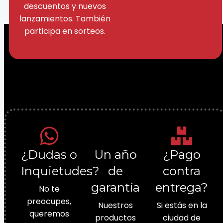
descuentos y nuevos
lanzamientos. También
participa en sorteos.
¿Dudas o
Un año
¿Pago
Inquietudes?
de
contra
garantía
entrega?
No te
preocupes,
Nuestros
Si estás en la
queremos
productos
ciudad de