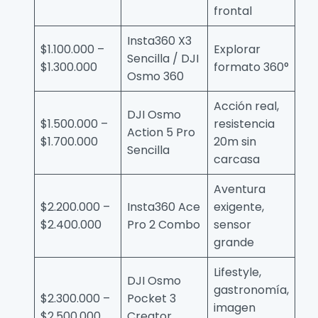
frontal
Insta360 X3
$1.100.000 –
Explorar
Sencilla / DJI
$1.300.000
formato 360°
Osmo 360
Acción real,
DJI Osmo
$1.500.000 –
resistencia
Action 5 Pro
$1.700.000
20m sin
Sencilla
carcasa
Aventura
$2.200.000 –
Insta360 Ace
exigente,
$2.400.000
Pro 2 Combo
sensor
grande
Lifestyle,
DJI Osmo
gastronomía,
$2.300.000 –
Pocket 3
imagen
$2.500.000
Creator