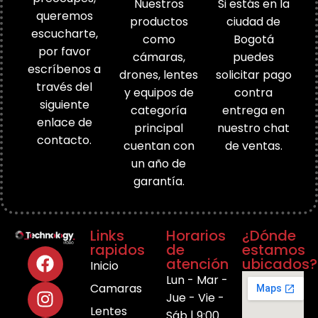
Nuestros
Si estás en la
queremos
productos
ciudad de
escucharte,
como
Bogotá
por favor
cámaras,
puedes
escríbenos a
drones, lentes
solicitar pago
través del
y equipos de
contra
siguiente
categoría
entrega en
enlace de
principal
nuestro chat
contacto.
cuentan con
de ventas.
un año de
garantía.
Links
Horarios
¿Dónde
rapidos
de
estamos
atención
ubicados?
Inicio
Lun - Mar -
Camaras
Jue - Vie -
Lentes
Sáb | 9:00