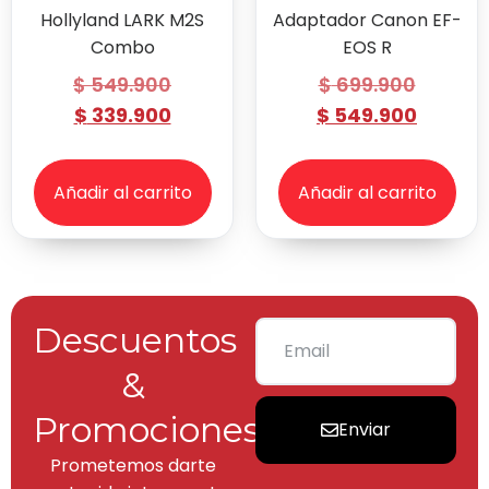
Hollyland LARK M2S
Adaptador Canon EF-
Combo
EOS R
$
549.900
$
699.900
$
339.900
$
549.900
Añadir al carrito
Añadir al carrito
Descuentos
&
Promociones
Enviar
Prometemos darte