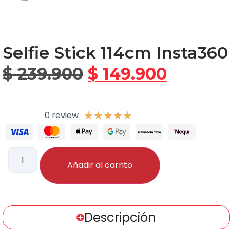
Selfie Stick 114cm Insta360
$
239.900
$
149.900
0 review
★
★
★
★
★
Añadir al carrito
Descripción