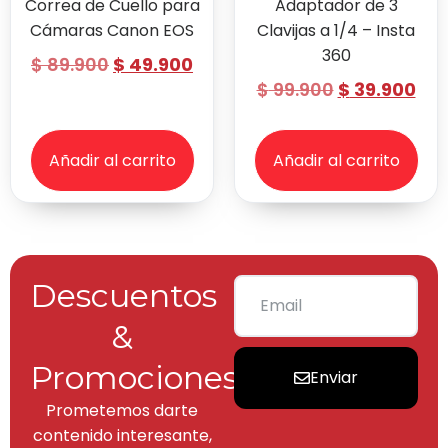
Correa de Cuello para
Adaptador de 3
Cámaras Canon EOS
Clavijas a 1/4 – Insta
360
$
89.900
$
49.900
$
99.900
$
39.900
Añadir al carrito
Añadir al carrito
Descuentos
&
Promociones
Enviar
Prometemos darte
contenido interesante,