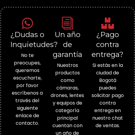
¿Dudas o
Un año
¿Pago
Inquietudes?
de
contra
garantía
entrega?
No te
preocupes,
Nuestros
Si estás en la
queremos
productos
ciudad de
escucharte,
como
Bogotá
por favor
cámaras,
puedes
escríbenos a
drones, lentes
solicitar pago
través del
y equipos de
contra
siguiente
categoría
entrega en
enlace de
principal
nuestro chat
contacto.
cuentan con
de ventas.
un año de