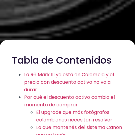
Tabla de Contenidos
La R6 Mark III ya está en Colombia y el
precio con descuento activo no va a
durar
Por qué el descuento activo cambia el
momento de comprar
El upgrade que más fotógrafos
colombianos necesitan resolver
Lo que mantenés del sistema Canon
que ya tenés